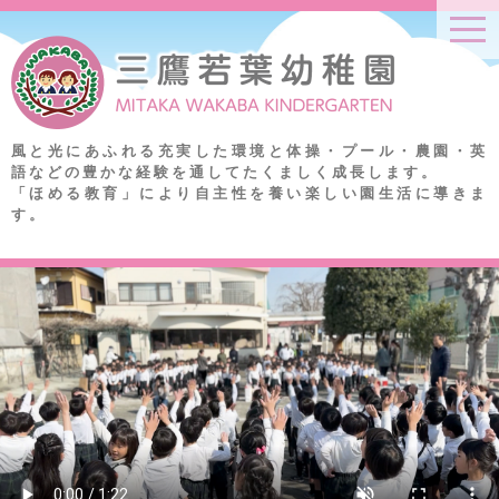
togg
navi
風と光にあふれる充実した環境と体操・プール・農園・英
語などの
豊かな経験を通してたくましく成長します。
「ほめる教育」により自主性を養い楽しい園生活に導きま
す。